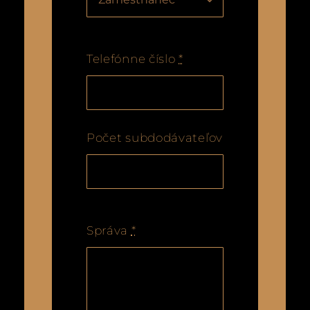
Telefónne číslo
*
Počet subdodávateľov
Správa
*