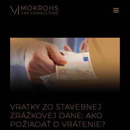
Skip
to
content
VRATKY ZO STAVEBNEJ
ZRÁŽKOVEJ DANE: AKO
POŽIADAŤ O VRÁTENIE?