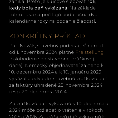
zaniká. Preto je kľúčové sledovať
rok,
kedy bola daň vykázaná
. Na základe
tohto roka sa počítajú dodatočné dva
kalendárne roky na podanie žiadosti.
KONKRÉTNY PRÍKLAD
Pán Novák, stavebný podnikateľ, nemal
od 1. novembra 2024 platné
Freistellung
(oslobodenie od stavebnej zrážkovej
dane). Nemecký objednávateľ za neho k
10. decembru 2024 a k 10. januáru 2025
vykázal a odviedol stavebnú zrážkovú daň
za faktúry uhradené 25. novembra 2024,
resp. 20. decembra 2024.
Za zrážkovú daň vykázanú k 10. decembru
2024 môže požiadať o vrátenie v rokoch
2025 a 2026. Za zrážkovú daň vykázanú k