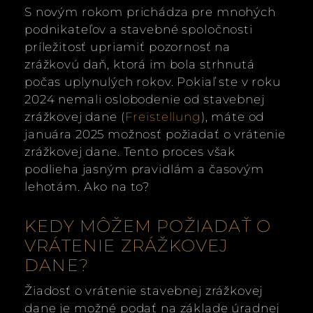
S novým rokom prichádza pre mnohých
podnikateľov a stavebné spoločnosti
príležitosť upriamiť pozornosť na
zrážkovú daň, ktorá im bola strhnutá
počas uplynulých rokov. Pokiaľ ste v roku
2024 nemali oslobodenie od stavebnej
zrážkovej dane (
Freistellung
), máte od
januára 2025 možnosť požiadať o vrátenie
zrážkovej dane. Tento proces však
podlieha jasným pravidlám a časovým
lehotám. Ako na to?
KEDY MÔŽEM POŽIADAŤ O
VRÁTENIE ZRÁŽKOVEJ
DANE?
Žiadosť o vrátenie stavebnej zrážkovej
dane je možné podať na základe úradnej