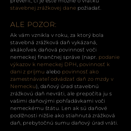
preveriť, či je ešte možné o vratku
stavebnej zrážkovej dane
požiadať.
ALE POZOR:
Ak vám vznikla v roku, za ktorý bola
stavebná zrážková daň vykázaná,
akákoľvek daňová povinnosť voči
nemeckej finančnej správe (napr.
podanie
výkazov k nemeckej DPH
,
povinnosť k
dani z príjmu
alebo
povinnosť ako
zamestnávateľ odvádzať daň zo mzdy v
Nemecku
), daňový úrad stavebnú
zrážkovú daň nevráti, ale prepočíta ju s
vašimi daňovými pohľadávkami voči
nemeckému štátu. Len ak sú daňové
podlžnosti nižšie ako stiahnutá zrážková
daň, prebytočnú sumu daňový úrad vráti.