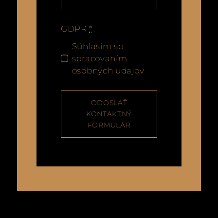
GDPR
*
Súhlasím so
spracovaním
osobných údajov
ODOSLAŤ
KONTAKTNÝ
FORMULÁR