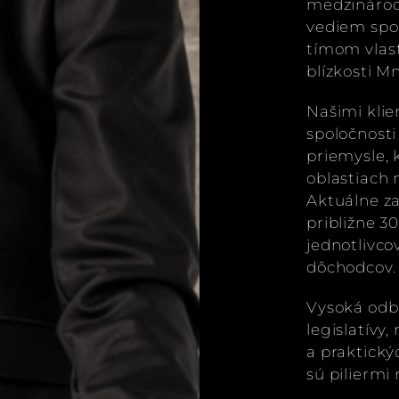
medzinárod
vediem spol
tímom vlas
blízkosti M
Našimi klie
spoločnosti
priemysle, 
oblastiach
Aktuálne z
približne 3
jednotlivc
dôchodcov.
Vysoká odbo
legislatívy
a praktický
sú piliermi