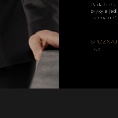
Rada tiež c
zvyky a jed
dvoma deť
SPOZNAJ
TAX