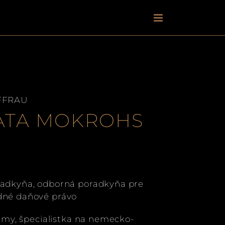
FFRAU
ATA MOKROHS
adkyňa, odborná poradkyňa pre
né daňové právo
irmy, špecialistka na nemecko-