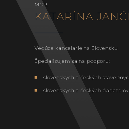
MGR.
KATARÍNA JANČ
Vedúca kancelárie na Slovensku
Špecializujem sa na podporu:
slovenských a českých stavebnýc
slovenských a českých žiadateľov