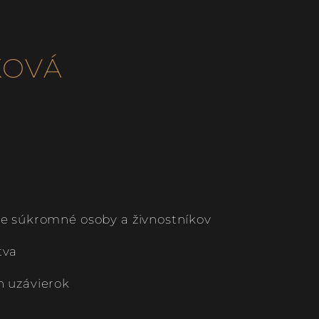
KOVÁ
e súkromné osoby a živnostníkov
tva
 uzávierok