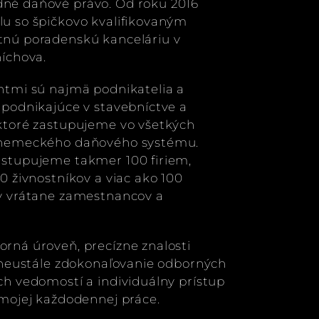
né daňové právo. Od roku 2016
u so špičkovo kvalifikovaným
tnú poradenskú kanceláriu v
níchova.
ntmi sú najmä podnikatelia a
 podnikajúce v stavebníctve a
ktoré zastupujeme vo všetkých
 nemeckého daňového systému.
astupujeme takmer 100 firiem,
00 živnostníkov a viac ako 100
ov vrátane zamestnancov a
rná úroveň, precízne znalosti
, neustále zdokonaľovanie odborných
ch vedomostí a individuálny prístup
 mojej každodennej práce.