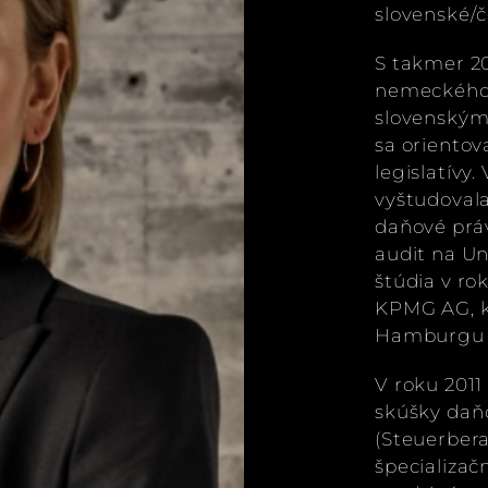
slovenské/
S takmer 20
nemeckého
slovenským
sa orientov
legislatívy
vyštudoval
daňové prá
audit na U
štúdia v ro
KPMG AG, k
Hamburgu a
V roku 2011
skúšky daň
(Steuerbera
špecializa