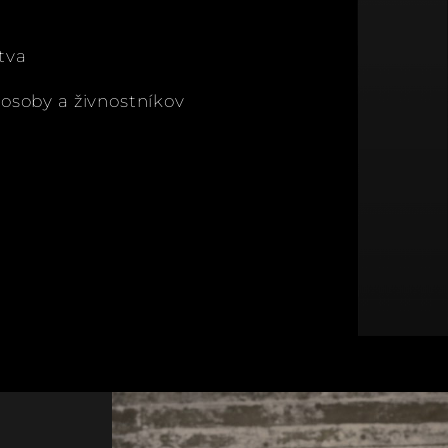
tva
soby a živnostníkov