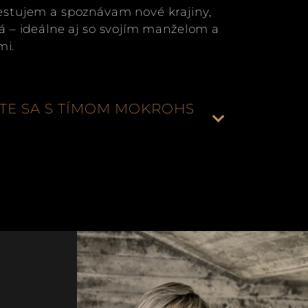
estujem a spoznávam nové krajiny,
lá – ideálne aj so svojím manželom a
mi.
TE SA S TÍMOM MOKROHS