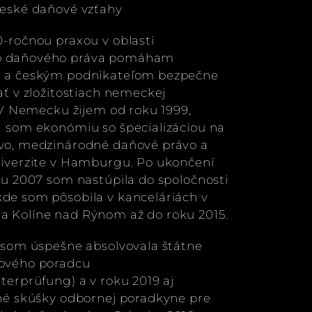
české daňové vzťahy
-ročnou praxou v oblasti
 daňového práva pomáham
 a českým podnikateľom bezpečne
ať v zložitostiach nemeckej
. V Nemecku žijem od roku 1999,
a som ekonómiu so špecializáciou na
vo, medzinárodné daňové právo a
niverzite v Hamburgu. Po ukončení
ku 2007 som nastúpila do spoločnosti
de som pôsobila v kanceláriách v
 Kolíne nad Rýnom až do roku 2015.
 som úspešne absolvovala štátne
ového poradcu
terprüfung) a v roku 2019 aj
čné skúšky odbornej poradkyne pre