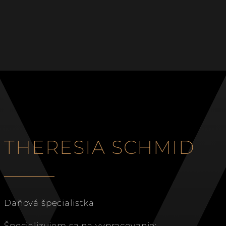
THERESIA SCHMID
Daňová špecialistka
Špecializujem sa na vypracovanie: