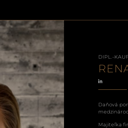
DIPL.-KAU
REN
Daňová por
medzinárod
Majiteľka f