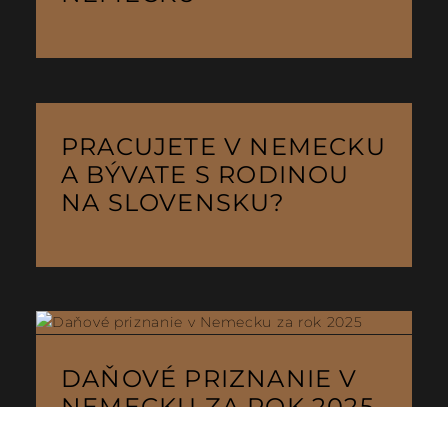
PRACUJETE V NEMECKU
A BÝVATE S RODINOU
NA SLOVENSKU?
DAŇOVÉ PRIZNANIE V
NEMECKU ZA ROK 2025