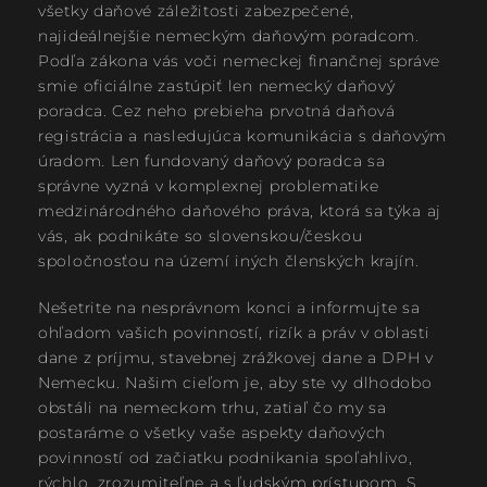
všetky daňové záležitosti zabezpečené,
najideálnejšie nemeckým daňovým poradcom.
Podľa zákona vás voči nemeckej finančnej správe
smie oficiálne zastúpiť len nemecký daňový
poradca. Cez neho prebieha prvotná daňová
registrácia a nasledujúca komunikácia s daňovým
úradom. Len fundovaný daňový poradca sa
správne vyzná v komplexnej problematike
medzinárodného daňového práva, ktorá sa týka aj
vás, ak podnikáte so slovenskou/českou
spoločnosťou na území iných členských krajín.
Nešetrite na nesprávnom konci a informujte sa
ohľadom vašich povinností, rizík a práv v oblasti
dane z príjmu, stavebnej zrážkovej dane a DPH v
Nemecku. Našim cieľom je, aby ste vy dlhodobo
obstáli na nemeckom trhu, zatiaľ čo my sa
postaráme o všetky vaše aspekty daňových
povinností od začiatku podnikania spoľahlivo,
rýchlo, zrozumiteľne a s ľudským prístupom. S