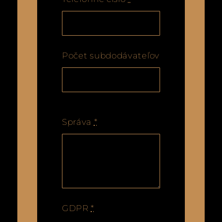
Počet subdodávateľov
Správa
*
GDPR
*