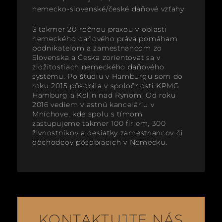
nemecko-slovenské/české daňové vzťahy
S takmer 20-ročnou praxou v oblasti
nemeckého daňového práva pomáham
podnikateľom a zamestnancom zo
Slovenska a Česka zorientovať sa v
zložitostiach nemeckého daňového
systému. Po štúdiu v Hamburgu som do
roku 2015 pôsobila v spoločnosti KPMG
Hamburg a Kolín nad Rýnom. Od roku
2016 vediem vlastnú kanceláriu v
Mníchove, kde spolu s tímom
zastupujeme takmer 100 firiem, 300
živnostníkov a desiatky zamestnancov či
dôchodcov pôsobiacich v Nemecku.
KONTAKTUJTE NÁS