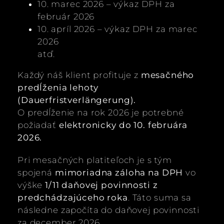
10. marec 2026 – výkaz DPH za
február 2026
10. apríl 2026 – výkaz DPH za marec
2026
atď.
Každý náš klient profituje z
mesačného
predĺženia lehoty
(Dauerfristverlängerung).
O predĺženie na rok 2026 je potrebné
požiadať
elektronicky do 10. februára
2026.
Pri mesačných platiteľoch je s tým
spojená
mimoriadna záloha na DPH
vo
výške
1/11 daňovej povinnosti z
predchádzajúceho roka
. Táto suma sa
následne započíta do daňovej povinnosti
za december 2026.