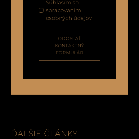
Súhlasím so
spracovaním
osobných údajov
ODOSLAŤ
KONTAKTNÝ
FORMULÁR
ĎALŠIE ČLÁNKY