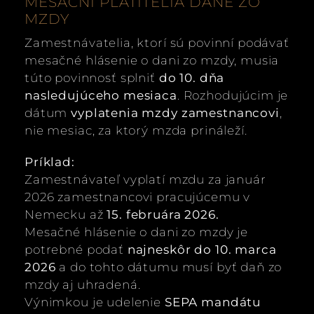
MESAČNÍ PLATITELIA DANE ZO
MZDY
Zamestnávatelia, ktorí sú povinní podávať
mesačné hlásenie o dani zo mzdy, musia
túto povinnosť splniť
do 10. dňa
nasledujúceho mesiaca
. Rozhodujúcim je
dátum
vyplatenia mzdy zamestnancovi
,
nie mesiac, za ktorý mzda prináleží.
Príklad:
Zamestnávateľ vyplatí mzdu za január
2026 zamestnancovi pracujúcemu v
Nemecku až
15. februára 2026.
Mesačné hlásenie o dani zo mzdy je
potrebné podať
najneskôr do 10. marca
2026
a do tohto dátumu musí byť daň zo
mzdy aj uhradená.
Výnimkou je udelenie
SEPA mandátu