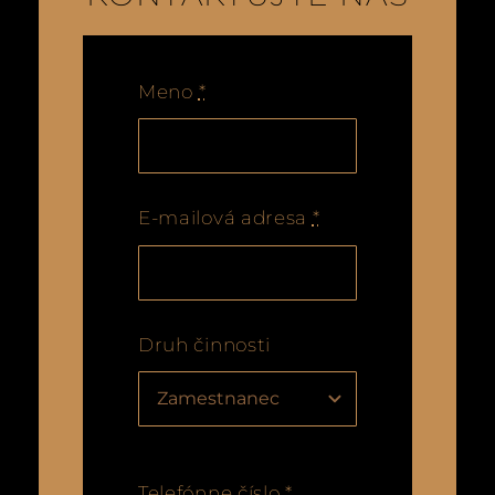
Meno
*
E-mailová adresa
*
Druh činnosti
Telefónne číslo
*